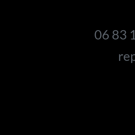
06 83 
rep