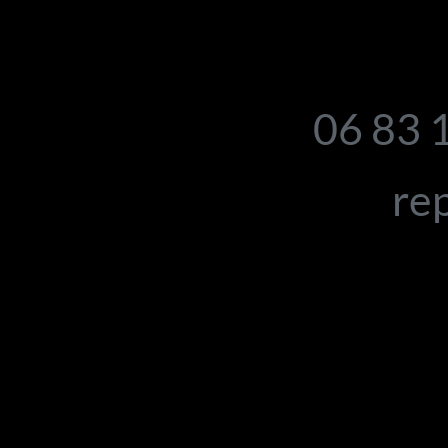
06 83 
rep