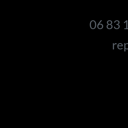
06 83 
rep